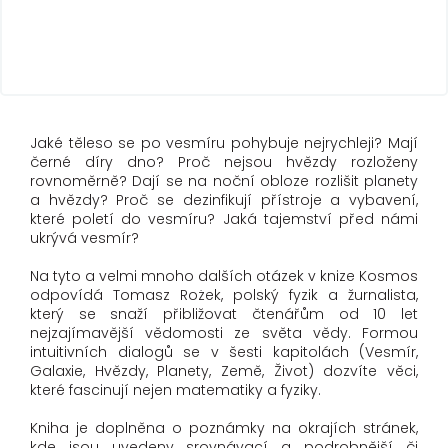
Jaké těleso se po vesmíru pohybuje nejrychleji? Mají
černé díry dno? Proč nejsou hvězdy rozloženy
rovnoměrně? Dají se na noční obloze rozlišit planety
a hvězdy? Proč se dezinfikují přístroje a vybavení,
které poletí do vesmíru? Jaká tajemství před námi
ukrývá vesmír?
Na tyto a velmi mnoho dalších otázek v knize Kosmos
odpovídá Tomasz Rożek, polský fyzik a žurnalista,
který se snaží přibližovat čtenářům od 10 let
nejzajímavější vědomosti ze světa vědy. Formou
intuitivních dialogů se v šesti kapitolách (Vesmír,
Galaxie, Hvězdy, Planety, Země, Život) dozvíte věci,
které fascinují nejen matematiky a fyziky.
Kniha je doplněna o poznámky na okrajích stránek,
kde jsou uvedeny srovnávací a podrobnější či