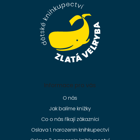
a
t
í
Informace pro vás
O nás
Jak balíme knížky
Co o nás říkají zákazníci
Oslava 1. narozenin knihkupectví