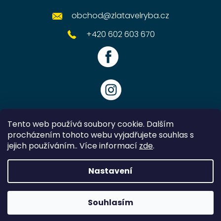
obchod
@
zlatavelryba.cz
+420 602 603 670
Tento web používá soubory cookie. Dalším
procházením tohoto webu vyjadřujete souhlas s
jejich používáním.. Více informací
zde
.
Vytvořil Shoptet
Nastavení
Copyright 2026
Zlatavelryba.cz
. Všechna práva vyhrazena.
Souhlasím