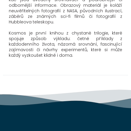
odbornější informace. Obrazový materiál je koláží
neuvěřitelných fotografií z NASA, původních ilustrací,
záběrů ze známých sci-fi filmů či fotografií z
Hubbleova teleskopu.
Kosmos je první knihou z chystané trilogie, které
spojuje způsob výkladu: četné příklady z
každodenního života, názorná srovnání, fascinující
zajímavosti či návrhy experimentů, které si může
každý vyzkoušet klidně i doma.
Z
á
p