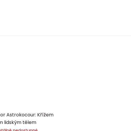
or Astrokocour: Křížem
m lidským tělem
tálně nedostupné