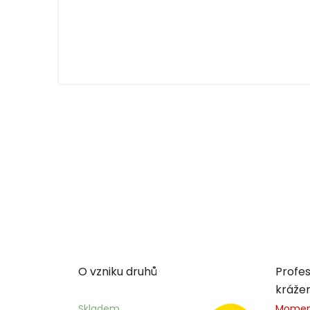
O vzniku druhů
Profes
kráže
Skladem
Momen