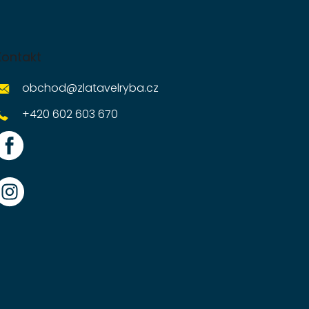
Kontakt
obchod
@
zlatavelryba.cz
+420 602 603 670