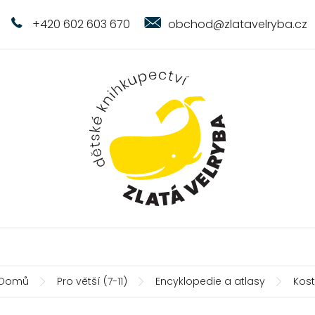
+420 602 603 670
obchod@zlatavelryba.cz
Domů
Pro větší (7-11)
Encyklopedie a atlasy
Kost