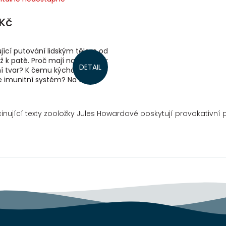
Kč
jící putování lidským tělem od
ž k patě. Proč mají naše uši tak
DETAIL
ní tvar? K čemu kýcháme? Jak
e imunitní systém? Na co jen
e a proč...
scinující texty zooložky Jules Howardové poskytují provokativn