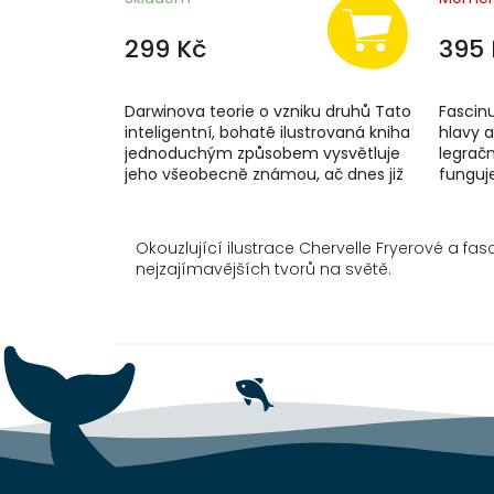
299 Kč
395 
Darwinova teorie o vzniku druhů Tato
Fascinu
inteligentní, bohatě ilustrovaná kniha
hlavy a
jednoduchým způsobem vysvětluje
legrač
jeho všeobecně známou, ač dnes již
funguj
v mnohém překonanou evoluční...
nám kůž
Okouzlující ilustrace Chervelle Fryerové a fa
nejzajímavějších tvorů na světě.