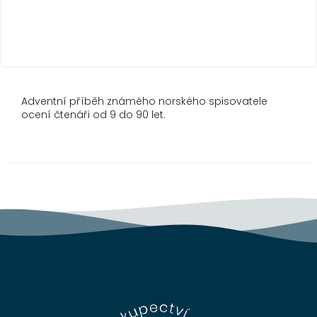
Adventní příběh známého norského spisovatele
ocení čtenáři od 9 do 90 let.
Z
á
p
a