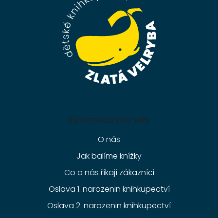
t
í
Informace pro vás
O nás
Jak balíme knížky
Co o nás říkají zákazníci
Oslava 1. narozenin knihkupectví
Oslava 2. narozenin knihkupectví