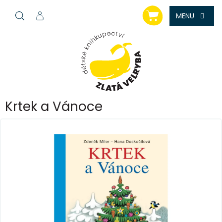
Přejít
NÁKUPNÍ
na
KOŠÍK
obsah
Krtek a Vánoce