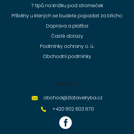
7 tipů na knížku pod stromeček
Příběhy u kterých se budete popadat za břicho
Doprava a platba
Časté dotazy
Podmínky ochrany o. ú.
Obchodní podmínky
Kontakt
obchod
@
zlatavelryba.cz
+420 602 603 670