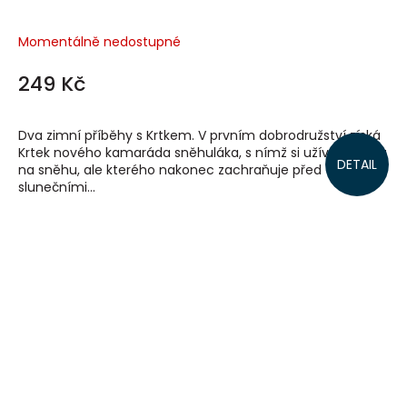
Momentálně nedostupné
249 Kč
Dva zimní příběhy s Krtkem. V prvním dobrodružství získá
Krtek nového kamaráda sněhuláka, s nímž si užívá zábavu
DETAIL
na sněhu, ale kterého nakonec zachraňuje před teplými
slunečními...