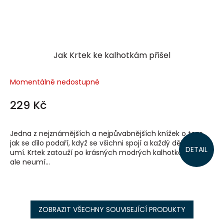
Jak Krtek ke kalhotkám přišel
Momentálně nedostupné
229 Kč
Jedna z nejznámějších a nejpůvabnějších knížek o tom,
jak se dílo podaří, když se všichni spojí a každý dělá, co
DETAIL
umí. Krtek zatouží po krásných modrých kalhotkách, sám
ale neumí...
ZOBRAZIT VŠECHNY SOUVISEJÍCÍ PRODUKTY