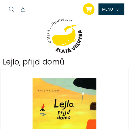
Přejít
NÁKUPNÍ
na
KOŠÍK
obsah
Lejlo, přijď domů