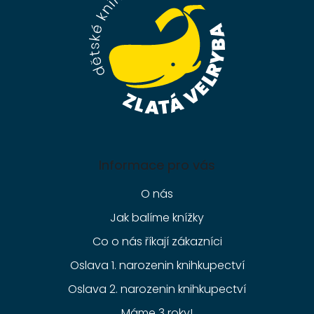
t
í
Informace pro vás
O nás
Jak balíme knížky
Co o nás říkají zákazníci
Oslava 1. narozenin knihkupectví
Oslava 2. narozenin knihkupectví
Máme 3 roky!