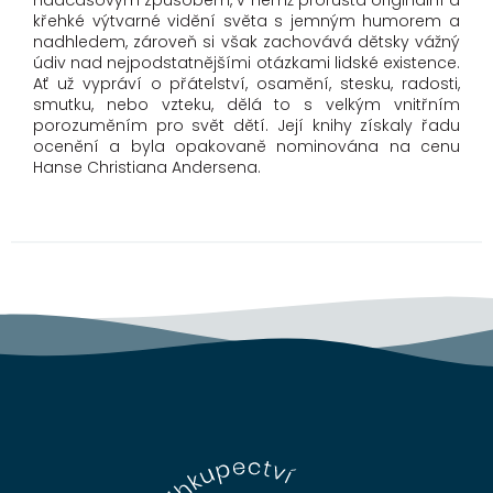
nadčasovým způsobem, v němž prorůstá originální a
křehké výtvarné vidění světa s jemným humorem a
nadhledem, zároveň si však zachovává dětsky vážný
údiv nad nejpodstatnějšími otázkami lidské existence.
Ať už vypráví o přátelství, osamění, stesku, radosti,
smutku, nebo vzteku, dělá to s velkým vnitřním
porozuměním pro svět dětí. Její knihy získaly řadu
ocenění a byla opakovaně nominována na cenu
Hanse Christiana Andersena.
Z
á
p
a