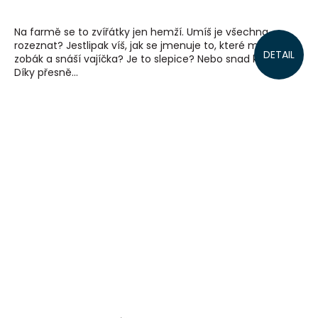
Na farmě se to zvířátky jen hemží. Umíš je všechna
rozeznat? Jestlipak víš, jak se jmenuje to, které má žlutý
DETAIL
zobák a snáší vajíčka? Je to slepice? Nebo snad kachna?
Díky přesně...