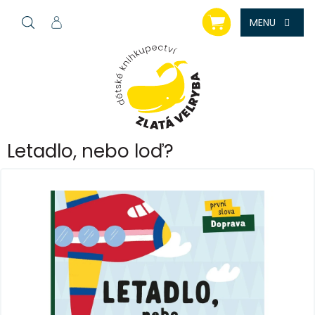
Přejít
NÁKUPNÍ
na
KOŠÍK
obsah
Letadlo, nebo loď?