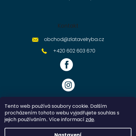
Kontakt
obchod
@
zlatavelryba.cz
+420 602 603 670
Tento web používá soubory cookie. Dalším
procházením tohoto webu vyjadřujete souhlas s
jejich používáním.. Více informací
zde
.
Vytvořil Shoptet
Nastavení