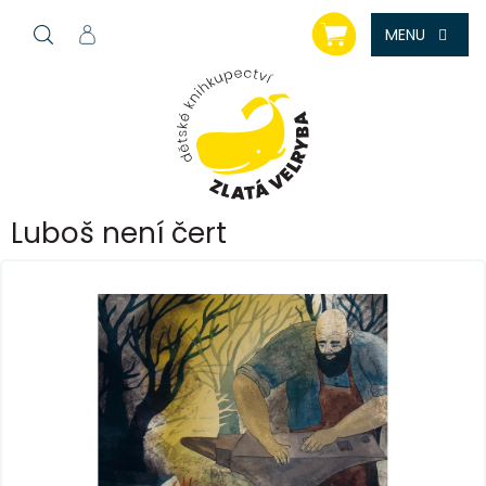
Přejít
NÁKUPNÍ
na
KOŠÍK
obsah
Luboš není čert