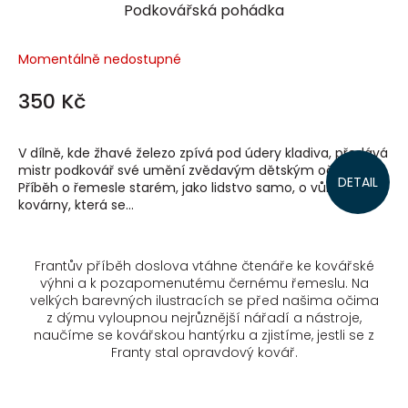
Podkovářská pohádka
Momentálně nedostupné
350 Kč
V dílně, kde žhavé železo zpívá pod údery kladiva, předává
mistr podkovář své umění zvědavým dětským očím.
DETAIL
Příběh o řemesle starém, jako lidstvo samo, o vůni
kovárny, která se...
Frantův příběh doslova vtáhne čtenáře ke kovářské
výhni a k pozapomenutému černému řemeslu. Na
velkých barevných ilustracích se před našima očima
z dýmu vyloupnou nejrůznější nářadí a nástroje,
naučíme se kovářskou hantýrku a zjistíme, jestli se z
Franty stal opravdový kovář.