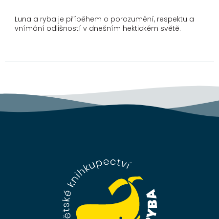
Luna a ryba je příběhem o porozumění, respektu a
vnímání odlišností v dnešním hektickém světě.
Z
á
p
a
t
í