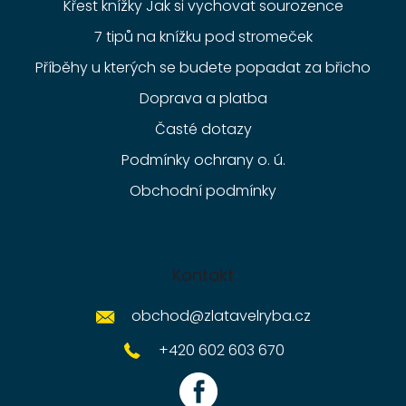
Křest knížky Jak si vychovat sourozence
7 tipů na knížku pod stromeček
Příběhy u kterých se budete popadat za břicho
Doprava a platba
Časté dotazy
Podmínky ochrany o. ú.
Obchodní podmínky
Kontakt
obchod
@
zlatavelryba.cz
+420 602 603 670