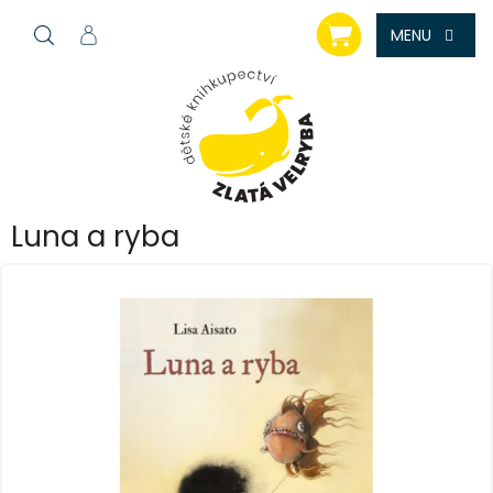
Přejít
NÁKUPNÍ
na
KOŠÍK
obsah
Luna a ryba