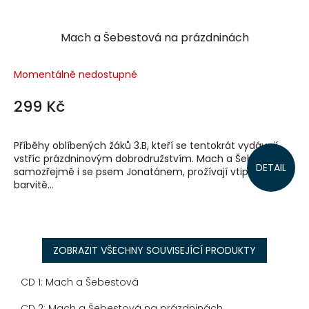
Mach a Šebestová na prázdninách
Momentálně nedostupné
299 Kč
Příběhy oblíbených žáků 3.B, kteří se tentokrát vydávají
vstříc prázdninovým dobrodružstvím. Mach a Šebestová,
DETAIL
samozřejmě i se psem Jonatánem, prožívají vtipné a
barvitě...
ZOBRAZIT VŠECHNY SOUVISEJÍCÍ PRODUKTY
CD 1: Mach a Šebestová
CD 2: Mach a Šebestová na prázdninách