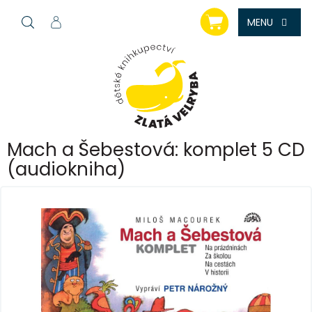
Přejít
NÁKUPNÍ
na
KOŠÍK
obsah
Mach a Šebestová: komplet 5 CD
(audiokniha)