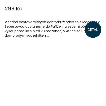
299 Kč
V sedmi cestovatelských dobrodružstvích se s Machem a
Šebestovou dostaneme do Paříže, na severní pól,
DETAIL
vykoupeme se s nimi v Amazonce, v Africe se utkáme s
domorodým kouzelníkem,...