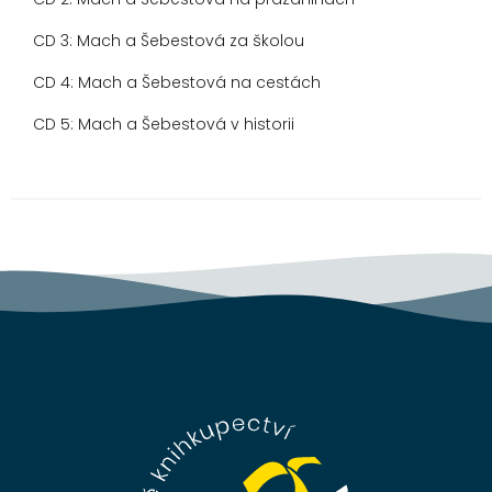
CD 3: Mach a Šebestová za školou
CD 4: Mach a Šebestová na cestách
CD 5: Mach a Šebestová v historii
Z
á
p
a
t
í