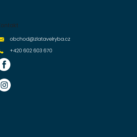
Kontakt
obchod
@
zlatavelryba.cz
+420 602 603 670