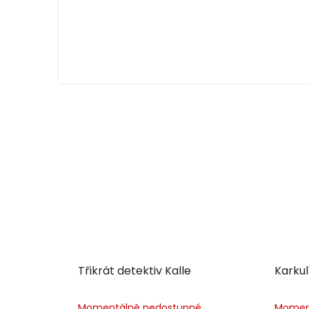
Třikrát detektiv Kalle
Karkul
Momentálně nedostupné
Momen