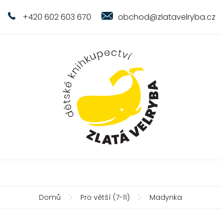
+420 602 603 670
obchod@zlatavelryba.cz
Domů
Pro větší (7-11)
Madynka