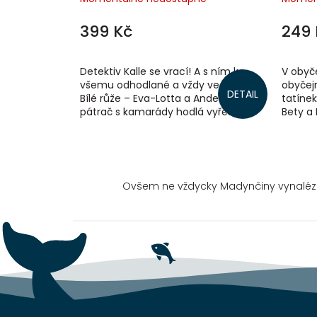
399 Kč
249 
Detektiv Kalle se vrací! A s ním ke
V obyče
všemu odhodlané a vždy ve střehu
obyčej
DETAIL
Bílé růže – Eva-Lotta a Anders. Velký
tatínek
pátrač s kamarády hodlá vyřešit tři
Bety a
zapeklité případy: loupež, vraždu...
komínem
Ovšem ne vždycky Madynčiny vynalézav