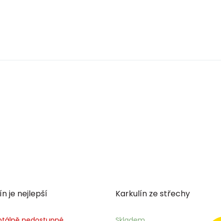
ín je nejlepší
Karkulín ze střechy
tálně nedostupné
Skladem