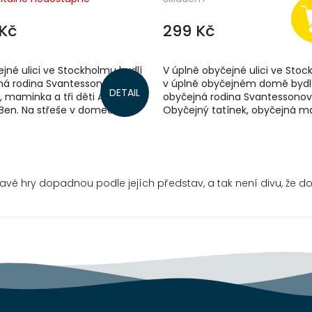
Kč
299 Kč
jné ulici ve Stockholmu bydlí
V úplně obyčejné ulici ve Stoc
ná rodina Svantessonových –
v úplně obyčejném domě bydl
DETAIL
, maminka a tři děti Albert,
obyčejná rodina Svantessonov
 Ben. Na střeše v domečku za
Obyčejný tatínek, obyčejná 
 bydlí však ještě někdo,...
a tři docela obyčejné děti Albert
é hry dopadnou podle jejích představ, a tak není divu, že do