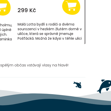
299 Kč
Malá Lotta bydlí s rodiči a dvěma
kholmu,
sourozenci v hezkém žlutém domě v
í úplně
uličce, která se správně jmenuje
ých.
Pošťácká. Možná že kdysi v téhle ulici
maminka
pošťáci žili, prohlásil jednou Lottin...
,...
spělým občas vstávají vlasy na hlavě!