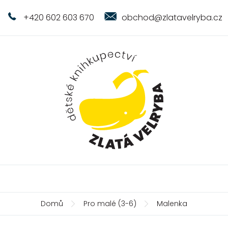
+420 602 603 670
obchod@zlatavelryba.cz
Domů
Pro malé (3-6)
Malenka