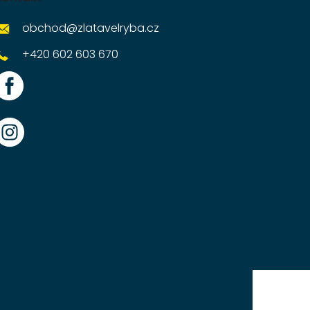
obchod
@
zlatavelryba.cz
+420 602 603 670