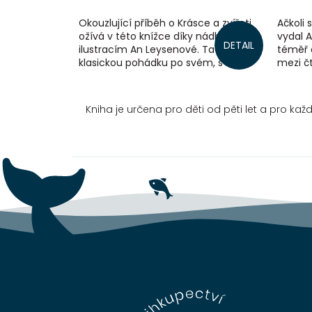
Okouzlující příběh o Krásce a zvířeti
Ačkoli 
ožívá v této knížce díky nádherným
vydal A
DETAIL
ilustracím An Leysenové. Ta vypráví
téměř d
klasickou pohádku po svém, s
mezi čt
překvapivými detaily. Ožívají v ní...
dospělý
Kniha je určena pro děti od pěti let a pro k
Z
á
p
a