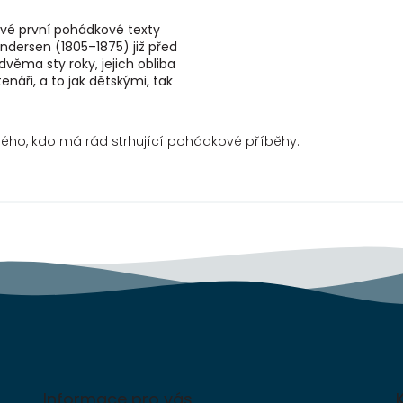
své první pohádkové texty
ndersen (1805–1875) již před
věma sty roky, jejich obliba
enáři, a to jak dětskými, tak
mi, neklesá. Slavný dánský...
aždého, kdo má rád strhující pohádkové příběhy.
Informace pro vás