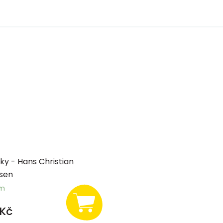
y - Hans Christian
sen
em
Kč