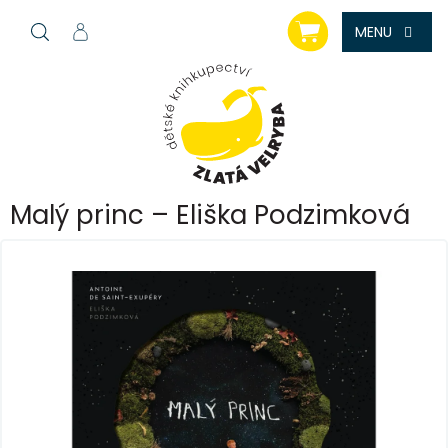
Přejít
NÁKUPNÍ
na
KOŠÍK
obsah
Malý princ – Eliška Podzimková