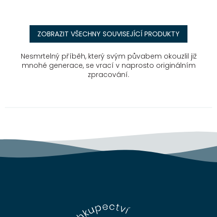
ZOBRAZIT VŠECHNY SOUVISEJÍCÍ PRODUKTY
Nesmrtelný příběh, který svým půvabem okouzlil již
mnohé generace, se vrací v naprosto originálním
zpracování.
Z
á
p
a