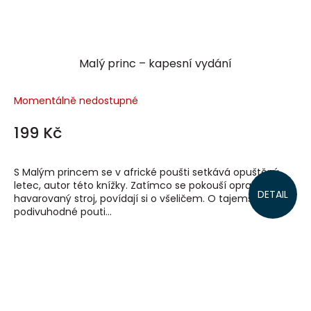
Malý princ – kapesní vydání
Momentálně nedostupné
199 Kč
S Malým princem se v africké poušti setkává opuštěný
letec, autor této knížky. Zatímco se pokouší opravit
DETAIL
havarovaný stroj, povídají si o všeličem. O tajemství
podivuhodné pouti...