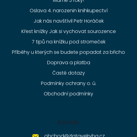
Máme 3 roky!
Oslava 4. narozenin knihkupectví
Jak nás navštívil Petr Horáček
Křest knížky Jak si vychovat sourozence
7 tipů na knížku pod stromeček
Příběhy u kterých se budete popadat za břicho
Doprava a platba
Časté dotazy
Podmínky ochrany o. ú.
Obchodní podmínky
Kontakt
obchod
@
zlatavelryba.cz