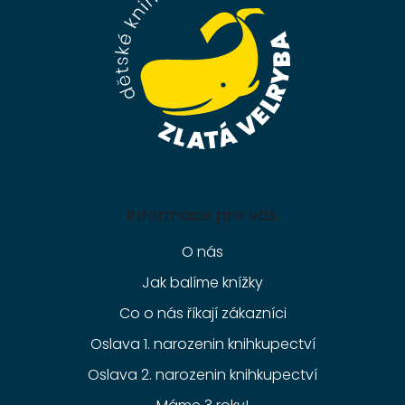
t
í
Informace pro vás
O nás
Jak balíme knížky
Co o nás říkají zákazníci
Oslava 1. narozenin knihkupectví
Oslava 2. narozenin knihkupectví