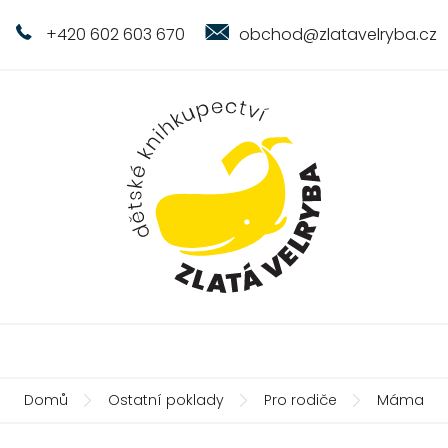
+420 602 603 670
obchod@zlatavelryba.cz
Domů
Ostatní poklady
Pro rodiče
Máma