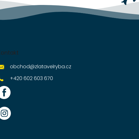
Kontakt
obchod
@
zlatavelryba.cz
+420 602 603 670