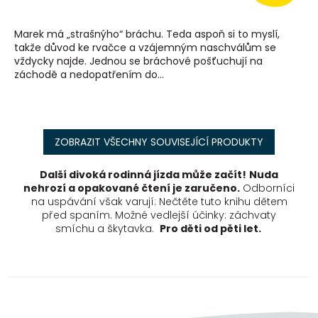
Marek má „strašnýho“ bráchu. Teda aspoň si to myslí,
takže důvod ke rvačce a vzájemným naschválům se
vždycky najde. Jednou se bráchové pošťuchují na
záchodě a nedopatřením do...
ZOBRAZIT VŠECHNY SOUVISEJÍCÍ PRODUKTY
Další divoká rodinná jízda může začít!
Nuda
nehrozí a opakované čtení je zaručeno.
Odborníci
na uspávání však varují: Nečtěte tuto knihu dětem
před spaním. Možné vedlejší účinky: záchvaty
smíchu a škytavka.
Pro děti od pěti let.