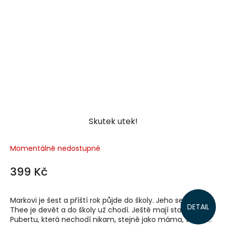
Skutek utek!
Momentálně nedostupné
399 Kč
Markovi je šest a příští rok půjde do školy. Jeho sestře
DETAIL
Thee je devět a do školy už chodí. Ještě mají starší ségru
Pubertu, která nechodí nikam, stejně jako máma, táta a...