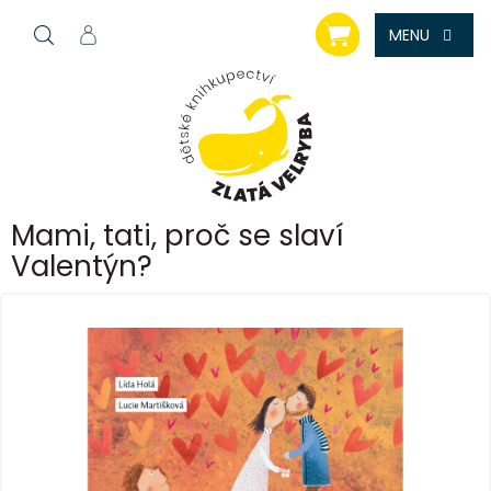
Přejít
NÁKUPNÍ
na
KOŠÍK
obsah
Mami, tati, proč se slaví
Valentýn?