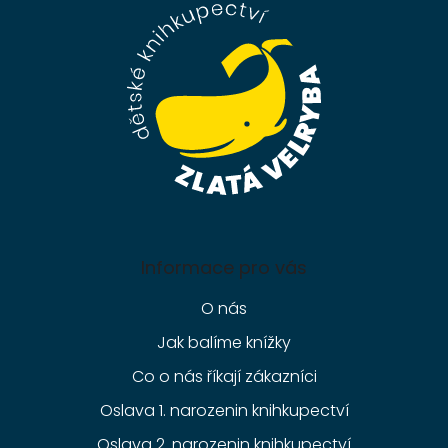
a
t
í
Informace pro vás
O nás
Jak balíme knížky
Co o nás říkají zákazníci
Oslava 1. narozenin knihkupectví
Oslava 2. narozenin knihkupectví