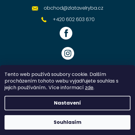
obchod
@
zlatavelryba.cz
+420 602 603 670
Tento web používá soubory cookie. Dalším
procházením tohoto webu vyjadřujete souhlas s
jejich používáním.. Více informací
zde
.
Vytvořil Shoptet
Nastavení
Copyright 2026
Zlatavelryba.cz
. Všechna práva vyhrazena.
Souhlasím