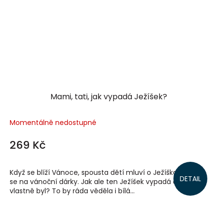
Mami, tati, jak vypadá Ježíšek?
Momentálně nedostupné
269 Kč
Když se blíží Vánoce, spousta dětí mluví o Ježíškovi a těší
DETAIL
se na vánoční dárky. Jak ale ten Ježíšek vypadá a kdo to
vlastně byl? To by ráda věděla i bílá...