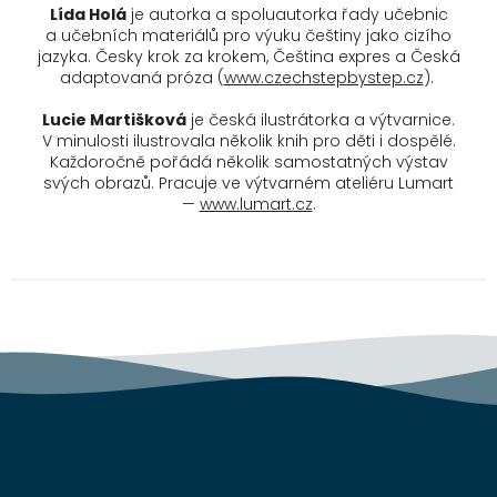
Lída Holá
je autorka a spoluautorka řady učebnic
a učebních materiálů pro výuku češtiny jako cizího
jazyka. Česky krok za krokem, Čeština expres a Česká
adaptovaná próza (
www.czechstepbystep.cz
).
Lucie Martišková
je česká ilustrátorka a výtvarnice.
V minulosti ilustrovala několik knih pro děti i dospělé.
Každoročně pořádá několik samostatných výstav
svých obrazů. Pracuje ve výtvarném ateliéru Lumart
—
www.lumart.cz
.
Z
á
p