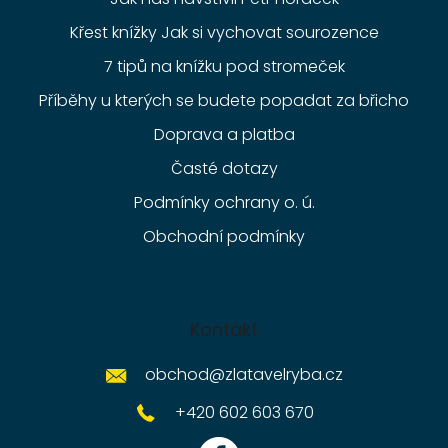
Křest knížky Jak si vychovat sourozence
7 tipů na knížku pod stromeček
Příběhy u kterých se budete popadat za břicho
Doprava a platba
Časté dotazy
Podmínky ochrany o. ú.
Obchodní podmínky
Kontakt
obchod
@
zlatavelryba.cz
+420 602 603 670