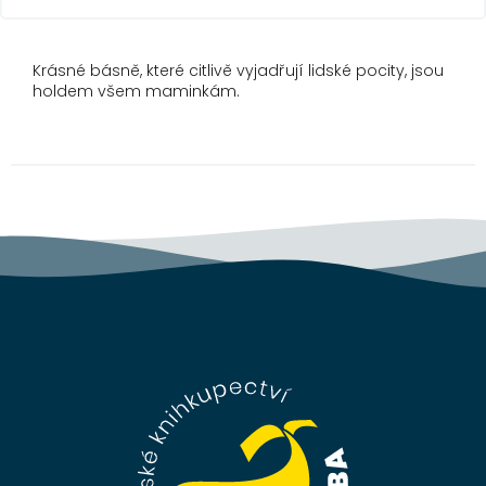
Krásné básně, které citlivě vyjadřují lidské pocity, jsou
holdem všem maminkám.
Z
á
p
a
t
í