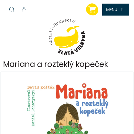
Přejít
NÁKUPNÍ
na
KOŠÍK
obsah
Mariana a rozteklý kopeček