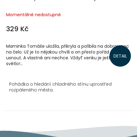
Momentálně nedostupné
329 Kč
Maminka Tomáše uložila, přikryla a políbila na dobrou noc
na čelo. Už je to nějakou chvíli a on přesto pořád nemůže
DETAIL
usnout. A vlastně ani nechce. Vždyť venku je ještě
světlo!...
Pohádka o hledání chladného stínu uprostřed
rozpáleného města.