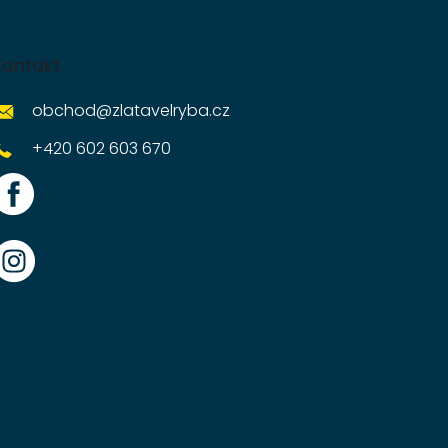
Kontakt
obchod
@
zlatavelryba.cz
+420 602 603 670