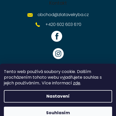
Kontakt
obchod
@
zlatavelryba.cz
+420 602 603 670
Tento web používá soubory cookie. Dalším
procházením tohoto webu vyjadřujete souhlas s
jejich používáním.. Více informací
zde
.
Vytvořil Shoptet
Nastavení
Copyright 2026
Zlatavelryba.cz
. Všechna práva vyhrazena.
Souhlasím