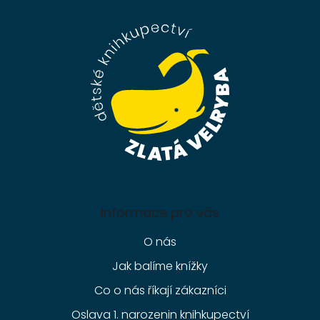
p
a
t
í
Informace pro vás
O nás
Jak balíme knížky
Co o nás říkají zákazníci
Oslava 1. narozenin knihkupectví