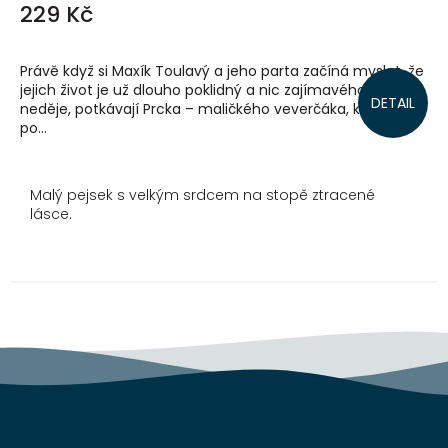
229 Kč
Právě když si Maxík Toulavý a jeho parta začíná myslet, že
jejich život je už dlouho poklidný a nic zajímavého se
DETAIL
neděje, potkávají Prcka – maličkého veverčáka, který touží
po...
Malý pejsek s velkým srdcem na stopě ztracené
lásce.
Z
á