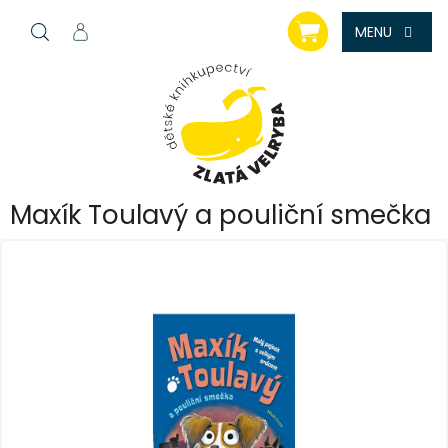
Přejít
NÁKUPNÍ
na
KOŠÍK
obsah
Maxík Toulavý a pouliční smečka