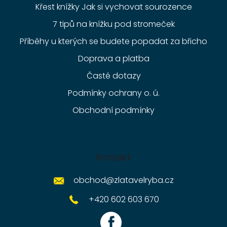
Křest knížky Jak si vychovat sourozence
7 tipů na knížku pod stromeček
Příběhy u kterých se budete popadat za břicho
Doprava a platba
Časté dotazy
Podmínky ochrany o. ú.
Obchodní podmínky
Kontakt
obchod
@
zlatavelryba.cz
+420 602 603 670