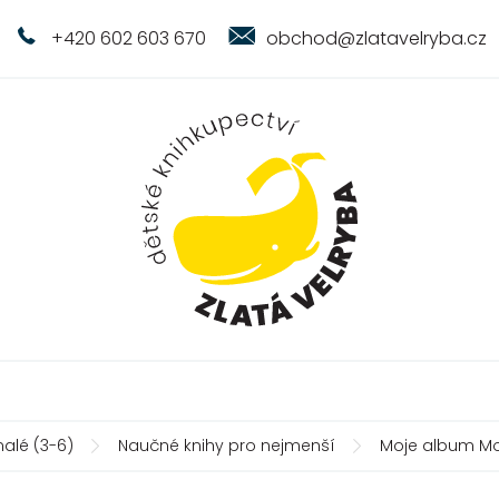
+420 602 603 670
obchod@zlatavelryba.cz
alé (3-6)
Naučné knihy pro nejmenší
Moje album Mon