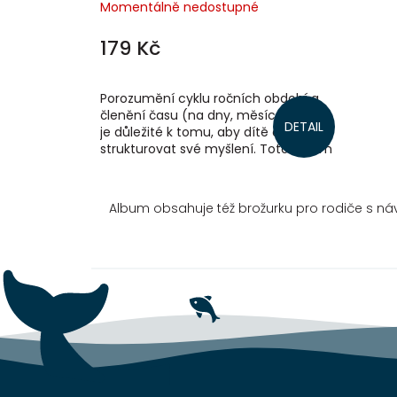
Momentálně nedostupné
179 Kč
Porozumění cyklu ročních období a
členění času (na dny, měsíce, roky)
DETAIL
je důležité k tomu, aby dítě dokázalo
strukturovat své myšlení. Toto album
je jedinečnou pomůckou pro první...
Album obsahuje též brožurku pro rodiče s ná
Z