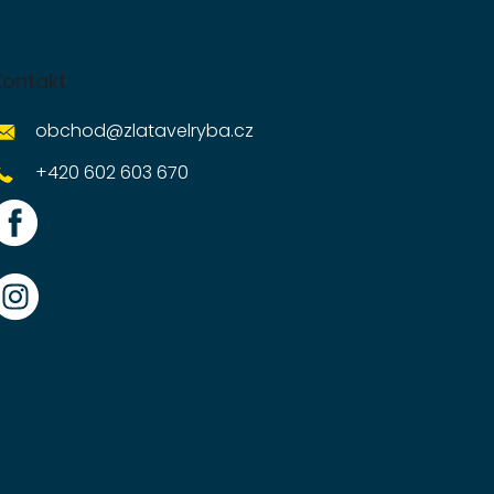
Kontakt
obchod
@
zlatavelryba.cz
+420 602 603 670