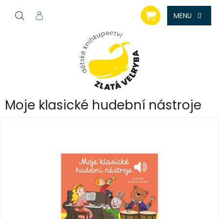
Přejít
NÁKUPNÍ
na
KOŠÍK
obsah
Moje klasické hudební nástroje