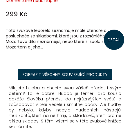
Momentálně nedostupné
299 Kč
Toto zvukové leporelo seznamuje malé čtenáře a
posluchače se skladbami, které jsou z rozsáhlého
DETAIL
Mozartova díla neznámější, nebo které si spolu s
Mozartem a jeho...
ZOBRAZIT VŠECHNY SOUVISEJÍCÍ PRODUKTY
Milujete hudbu a chcete svou vášeň předat i svým
dětem? To je dobře. Hudba je téměř jako kouzlo
dokáže člověka přenést do nejrůznějších světů a
způsobovat v těle veselé i smutné pocity. Ale hudby
by nebylo, kdyby nebylo hudebních nástrojů,
muzikantů, kteří na ně hrají, a skladatelů, kteří pro ně
píšou skladby. S těmi všemi se v této zvukové knížce
seznámíte.