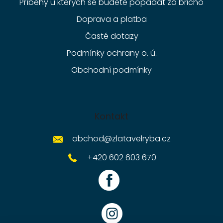
Příběhy u kterých se budete popadat za břicho
Doprava a platba
Časté dotazy
Podmínky ochrany o. ú.
Obchodní podmínky
Kontakt
obchod
@
zlatavelryba.cz
+420 602 603 670