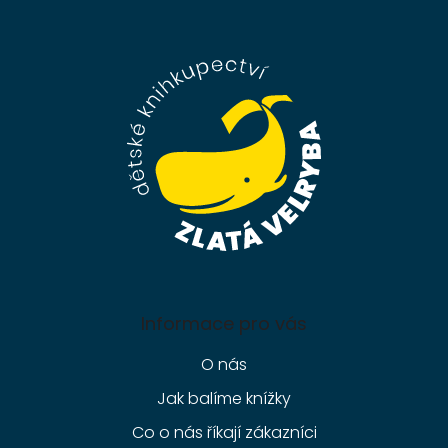
Z
á
p
a
t
í
Informace pro vás
O nás
Jak balíme knížky
Co o nás říkají zákazníci