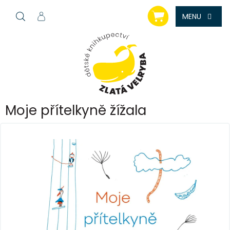
Přejít
NÁKUPNÍ
na
KOŠÍK
obsah
Moje přítelkyně žížala