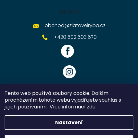
Kontakt
obchod
@
zlatavelryba.cz
+420 602 603 670
Tento web používá soubory cookie. Dalším
procházením tohoto webu vyjadřujete souhlas s
jejich používáním.. Více informací
zde
.
Vytvořil Shoptet
Nastavení