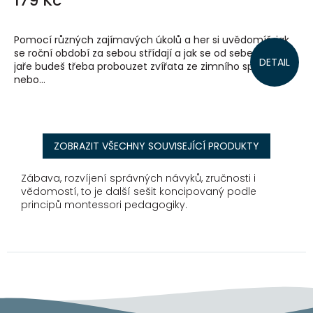
179 Kč
Pomocí různých zajímavých úkolů a her si uvědomíš, jak
se roční období za sebou střídají a jak se od sebe liší. Na
DETAIL
jaře budeš třeba probouzet zvířata ze zimního spánku
nebo...
ZOBRAZIT VŠECHNY SOUVISEJÍCÍ PRODUKTY
Zábava, rozvíjení správných návyků, zručnosti i
vědomostí, to je další sešit koncipovaný podle
principů montessori pedagogiky.