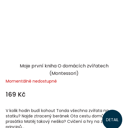
Moje první kniha O domácích zvířatech
(Montessori)
Momentálně nedostupné
169 Kč
V kolik hodin budí kohout Tonda všechna zvířata na
statku? Najde ztracený beránek Ota cestu domů? Proč je
DETAIL
prasátko Matěj takový nešika? Cvičení a hry na základě
principů...