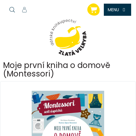
Přejít
NÁKUPNÍ
na
KOŠÍK
obsah
Moje první kniha o domově
(Montessori)