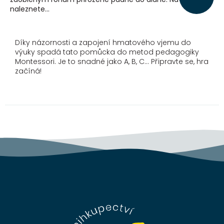
naleznete...
Díky názornosti a zapojení hmatového vjemu do
výuky spadá tato pomůcka do metod pedagogiky
Montessori. Je to snadné jako A, B, C… Připravte se, hra
začíná!
Z
á
p
a
t