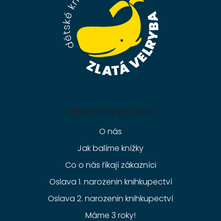
í
Informace pro vás
O nás
Jak balíme knížky
Co o nás říkají zákazníci
Oslava 1. narozenin knihkupectví
Oslava 2. narozenin knihkupectví
Máme 3 roky!