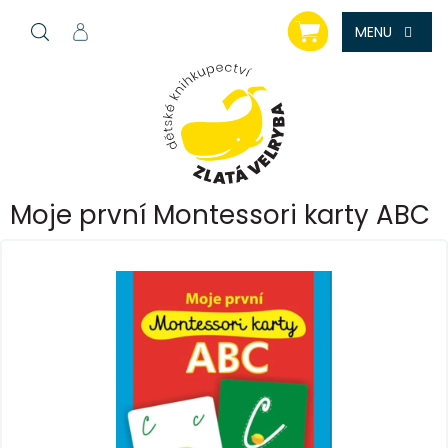
Přejít
NÁKUPNÍ
na
KOŠÍK
obsah
Moje první Montessori karty ABC