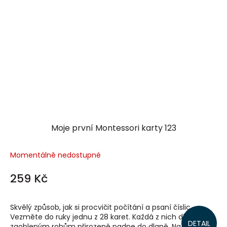
Moje první Montessori karty 123
Momentálně nedostupné
259 Kč
Skvělý způsob, jak si procvičit počítání a psaní číslic.
Vezměte do ruky jednu z 28 karet. Každá z nich díky
DETAIL
zaobleným rohům přirozeně padne do dlaně. Na kartách