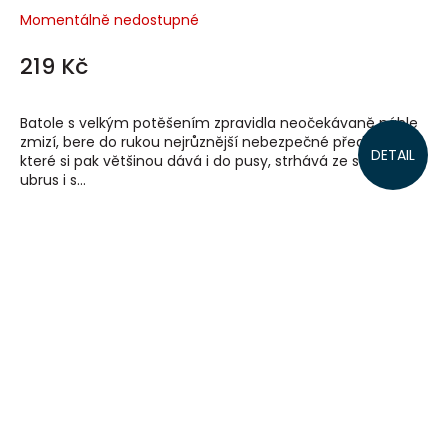
Momentálně nedostupné
219 Kč
Batole s velkým potěšením zpravidla neočekávaně náhle
zmizí, bere do rukou nejrůznější nebezpečné předměty,
DETAIL
které si pak většinou dává i do pusy, strhává ze stolu
ubrus i s...