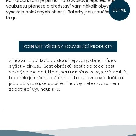
Na horách, tam je prima. Toto zvukové leporelo vás tam
vcukuletu přenese a představí vám několik obyvatel
DETAIL
vysokolo položených oblastí. Baterky jsou součástí knihy a
lze je...
ZOBRAZIT VŠECHNY SOUVISEJÍCÍ PRODUKTY
Zmáčkni tlačítko a poslouchej zvuky, které můžeš
slyšet v cirkusu. Šest obrázků, šest tlačítek a šest
veselých melodií, které jsou nahrány ve vysoké kvalitě.
Leporelo je
určeno dětem od 1 roku, zvuková tlačítka
jsou dotyková, ke spuštění hudby nebo zvuku není
zapotřebí vyvinout sílu.