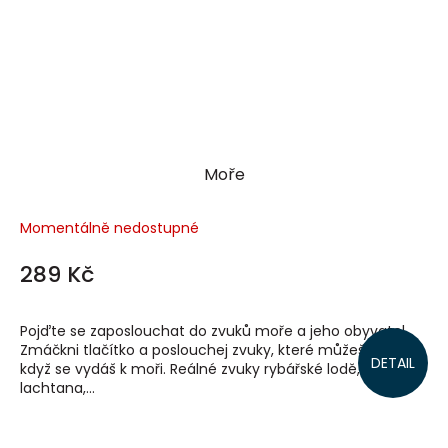
Moře
Momentálně nedostupné
289 Kč
Pojďte se zaposlouchat do zvuků moře a jeho obyvatel.
Zmáčkni tlačítko a poslouchej zvuky, které můžeš slyšet,
DETAIL
když se vydáš k moři. Reálné zvuky rybářské lodě,
lachtana,...