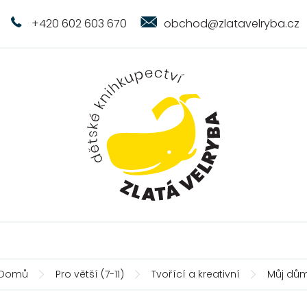
+420 602 603 670
obchod@zlatavelryba.cz
Domů
Pro větší (7-11)
Tvořící a kreativní
Můj dů