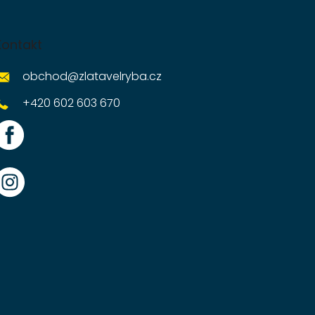
Kontakt
obchod
@
zlatavelryba.cz
+420 602 603 670