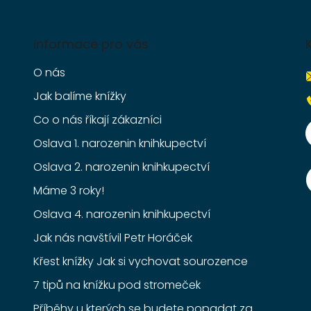
Informace pro vás
O nás
Jak balíme knížky
Co o nás říkají zákazníci
Oslava 1. narozenin knihkupectví
Oslava 2. narozenin knihkupectví
Máme 3 roky!
Oslava 4. narozenin knihkupectví
Jak nás navštívil Petr Horáček
Křest knížky Jak si vychovat sourozence
7 tipů na knížku pod stromeček
Příběhy u kterých se budete popadat za