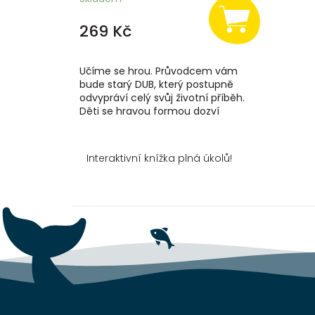
269 Kč
Učíme se hrou. Průvodcem vám
bude starý DUB, který postupně
odvypráví celý svůj životní příběh.
Děti se hravou formou dozví
zajímavosti z rostlinné i živočišné říše.
Na konci...
Interaktivní knížka plná úkolů!
Z