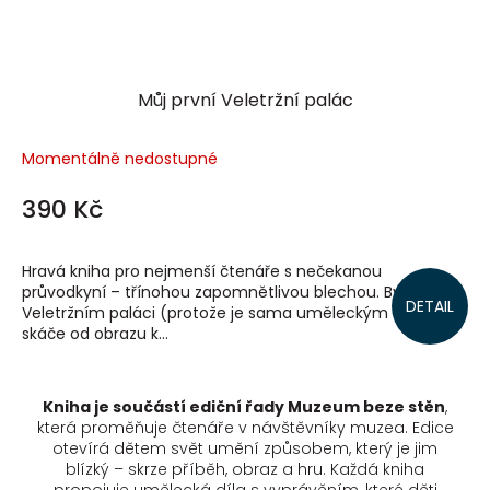
Můj první Veletržní palác
Momentálně nedostupné
390 Kč
Hravá kniha pro nejmenší čtenáře s nečekanou
průvodkyní – třínohou zapomnětlivou blechou. Bydlí ve
DETAIL
Veletržním paláci (protože je sama uměleckým dílem) a
skáče od obrazu k...
Kniha je součástí ediční řady Muzeum beze stěn
,
která proměňuje čtenáře v návštěvníky muzea.
Edice
otevírá dětem svět umění způsobem, který je jim
blízký – skrze příběh, obraz a hru. Každá kniha