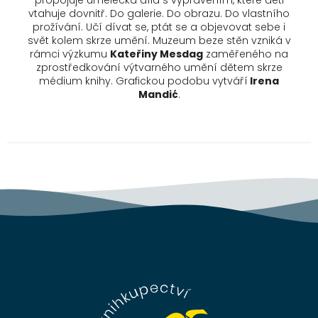
propojuje umělecká díla s vyprávěním, které děti
vtahuje dovnitř. Do galerie. Do obrazu. Do vlastního
prožívání.
Učí dívat se, ptát se a objevovat sebe
i
svět kolem
skrze umění
. Muzeum beze stěn vzniká v
rámci výzkumu
Kateřiny Mesdag
zaměřeného na
zprostředkování výtvarného umění dětem skrze
médium knihy. Grafickou podobu vytváří
Irena
Mandić
.
Z
á
p
a
t