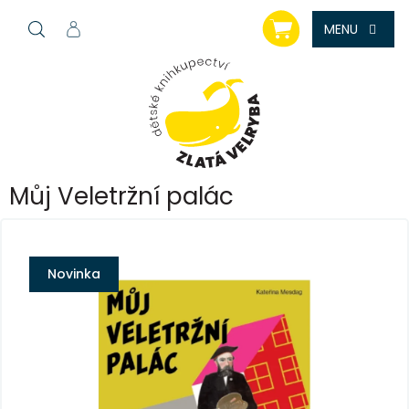
Přejít
NÁKUPNÍ
na
KOŠÍK
obsah
Můj Veletržní palác
Novinka