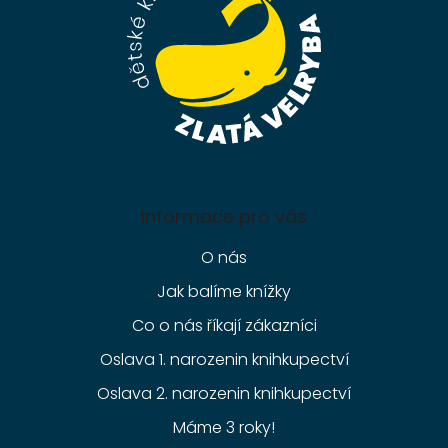
í
Informace pro vás
O nás
Jak balíme knížky
Co o nás říkají zákazníci
Oslava 1. narozenin knihkupectví
Oslava 2. narozenin knihkupectví
Máme 3 roky!