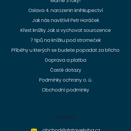
Máme 3 roky!
Oslava 4. narozenin knihkupectví
Jak nás navštívil Petr Horáček
Křest knížky Jak si vychovat sourozence
7 tipů na knížku pod stromeček
Příběhy u kterých se budete popadat za břicho
Doprava a platba
Časté dotazy
Podmínky ochrany o. ú.
Obchodní podmínky
Kontakt
obchod
@
zlatavelryba.cz