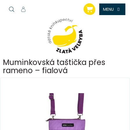
Přejít
NÁKUPNÍ
na
KOŠÍK
obsah
Muminkovská taštička přes
rameno – fialová