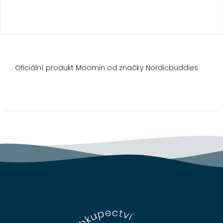
Oficiální produkt Moomin od značky Nordicbuddies
Z
á
p
a