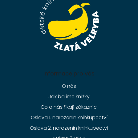
t
í
Informace pro vás
O nás
Jak balíme knížky
Co o nás říkají zákazníci
Oslava 1. narozenin knihkupectví
Oslava 2. narozenin knihkupectví