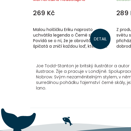
269 Kč
289 
Malou holčičku Eriku naprosto
Z produ
uchvátila legenda o Černé skále.
světu 
DETAIL
Povídá se o ní, že je obrovitá, temná,
přicház
špičatá a zničí každou loď, která se k
dobrodr
ní přiblíží. Je to však opravdu tak?...
kouzel,
Joe Todd-Stanton je britský ilustrátor a autor 
ilustrace. Žije a pracuje v Londýně. Spolupra
Nobrow. Svým nezaměnitelným stylem, v němž 
surreálnou pohádku Tajemství černé skály, jež
lano.