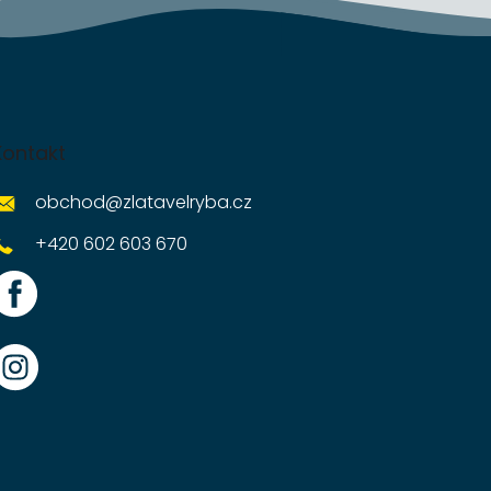
Kontakt
obchod
@
zlatavelryba.cz
+420 602 603 670