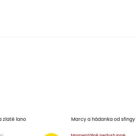
a zlaté lano
Marcy a hádanka od sfingy
em
Momentálně nedostupné