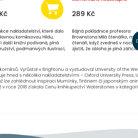
Kč
289 Kč
kce nakladatelství, které dalo
Bájná pokladnice profesora
slavnou komiksovou Hildu,
Brownstona Milá čtenářko, mil
í další knižní podívaná, plná
čtenáři, když zvedneš v noci hl
užství, podmanivých ilustrací,
zjistíš, že obloha je plná zářící
 netvorů, chrabrých...
zvířat. Ale víš, kdo je na tmav
nebi...
komiksů. Vyrůstal v Brightonu a vystudoval University of the West
cuje hned s několika nakladatelstvími – Oxford University Press
lze zahlédnout inspiraci Mumínky, Tintinem či japonským anim
 v roce 2018 získala Cenu knihkupectví Waterstones v kategorii 