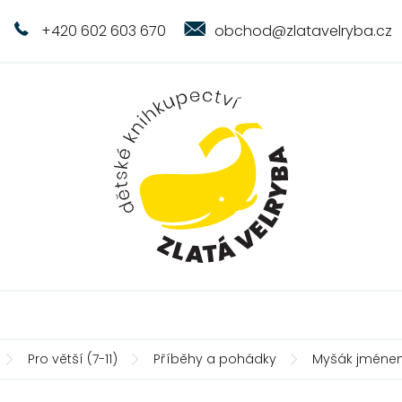
+420 602 603 670
obchod@zlatavelryba.cz
Pro větší (7-11)
Příběhy a pohádky
Myšák jménem