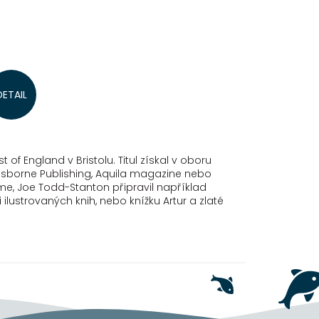
ý
DETAIL
avu,
ch
ém
 of England v Bristolu. Titul získal v oboru
, Usborne Publishing, Aquila magazine nebo
e, Joe Todd-Stanton připravil například
ilustrovaných knih, nebo knížku Artur a zlaté