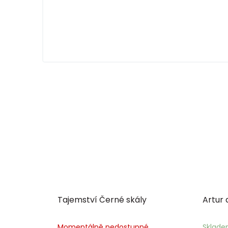
Tajemství Černé skály
Artur 
Momentálně nedostupné
Sklad