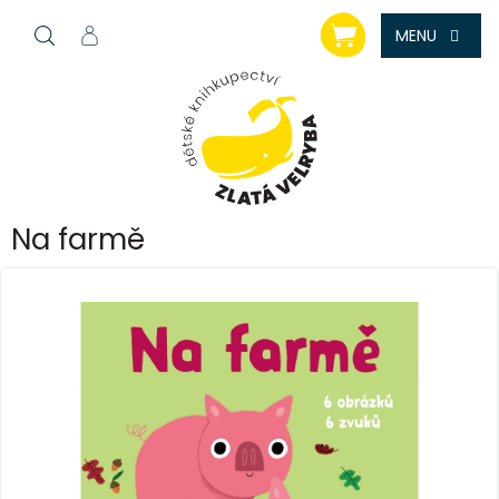
Přejít
NÁKUPNÍ
na
KOŠÍK
obsah
Na farmě