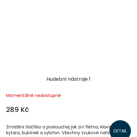
Hudební nástroje 1
Momentálně nedostupné
289 Kč
Zmáčkni tlačítko a poslouchej jak zní flétna, klavír, housle,
DETAIL
kytara, bubínek a xylofon. Všechny zvukové nahrávky jsou