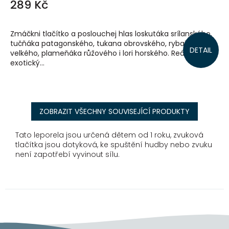
289 Kč
Zmáčkni tlačítko a poslouchej hlas loskutáka srílanského,
tučňáka patagonského, tukana obrovského, rybaříka
DETAIL
velkého, plameňáka růžového i lori horského. Reálné zvuky
exotický...
ZOBRAZIT VŠECHNY SOUVISEJÍCÍ PRODUKTY
Tato leporela jsou určená dětem od 1 roku, zvuková
tlačítka jsou dotyková, ke spuštění hudby nebo zvuku
není zapotřebí vyvinout sílu.