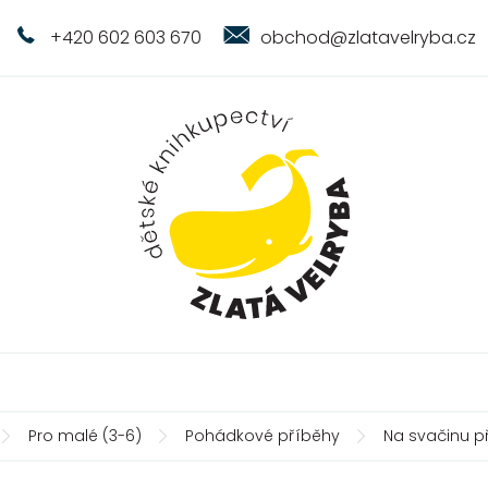
+420 602 603 670
obchod@zlatavelryba.cz
Pro malé (3-6)
Pohádkové příběhy
Na svačinu př