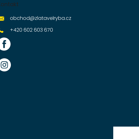
Kontakt
obchod
@
zlatavelryba.cz
+420 602 603 670