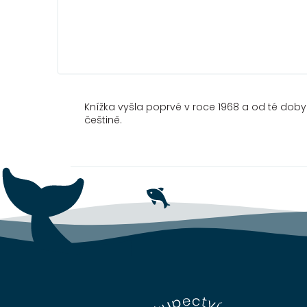
Knížka vyšla poprvé v roce 1968 a od té dob
češtině.
Z
á
p