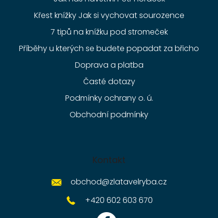
Křest knížky Jak si vychovat sourozence
7 tipů na knížku pod stromeček
Příběhy u kterých se budete popadat za břicho
Doprava a platba
Časté dotazy
Podmínky ochrany o. ú.
Obchodní podmínky
Kontakt
obchod
@
zlatavelryba.cz
+420 602 603 670