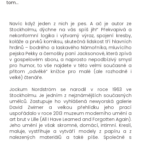
tom...
Navíc když jeden z nich je pes. A ač je autor ze
Stockholmu, dýchne na vás spíš jih!“ Překvapivá a
nekonformní logika i výtvarný výraz, spojení kresby,
koláže a prvků komiksu, skutečná lidskost tří hlavních
hrdinů – bodrého a laskavého Námořníka, mluvícího
pejska Pekky a černošky paní Jacksonové, která zpívá
v gospelovém sboru, a naprosto nepodbízivý smysl
pro humor, to vše najdete v této velmi současné a
přitom „odvěké“ knížce pro malé (ale rozhodně i
velké) čtenáře.
Jockum Nordström se narodil v roce 1963 ve
Stockholmu. Je jedním z nejznámějších současných
umělců. Zastupuje ho vyhlášená newyorská galerie
David Zwirner a velkou přehlídku jeho prací
uspořádalo v roce 2013 muzeum moderního umění a
art brut v Lille (All I Have Learned and Forgotten Again).
Jeho umění je však skromné, domácí, intimní. Kreslí,
maluje, vystřihuje a vytváří modely z papíru a z
nalezených materiálů a také píše. Společně s