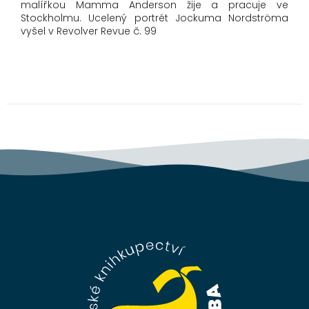
malířkou Mamma Anderson žije a pracuje ve
Stockholmu. Ucelený portrét Jockuma Nordströma
vyšel v Revolver Revue č. 99
Z
á
p
a
t
í