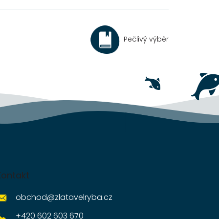
Pečlivý výběr
Kontakt
obchod
@
zlatavelryba.cz
+420 602 603 670