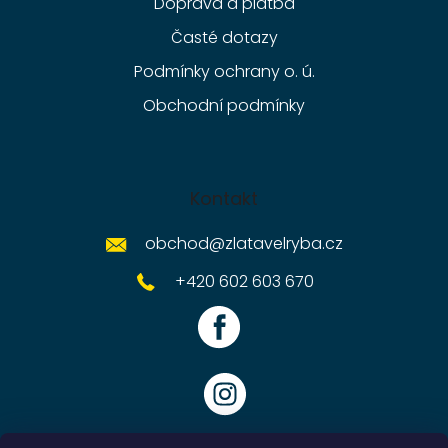
Doprava a platba
Časté dotazy
Podmínky ochrany o. ú.
Obchodní podmínky
Kontakt
obchod
@
zlatavelryba.cz
+420 602 603 670