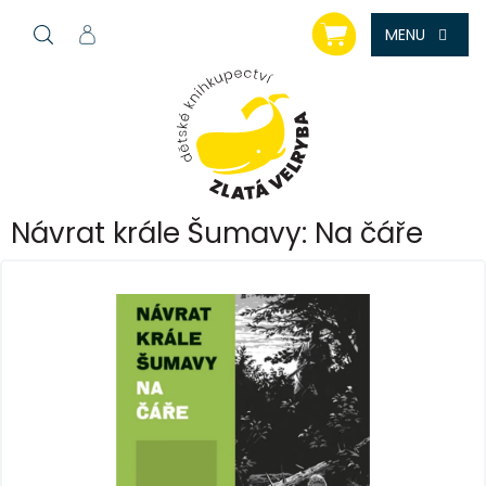
Přejít
NÁKUPNÍ
na
KOŠÍK
obsah
Návrat krále Šumavy: Na čáře