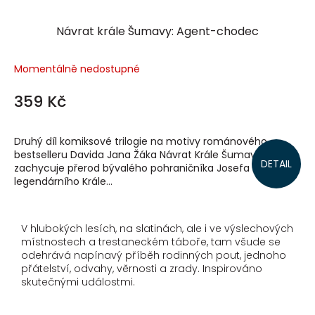
Návrat krále Šumavy: Agent-chodec
Momentálně nedostupné
359 Kč
Druhý díl komiksové trilogie na motivy románového
bestselleru Davida Jana Žáka Návrat Krále Šumavy
DETAIL
zachycuje přerod bývalého pohraničníka Josefa Hasila v
legendárního Krále...
V hlubokých lesích, na slatinách, ale i ve výslechových
místnostech a trestaneckém táboře, tam všude se
odehrává napínavý příběh rodinných pout, jednoho
přátelství, odvahy, věrnosti a zrady. Inspirováno
skutečnými událostmi.