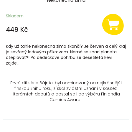
Nekonečná zima
Skladem
449 Kč
Kdy už tahle nekonečná zima skončí? Je červen a celý kraj
je sevřený ledovým příkrovem. Nemá se snad planeta
oteplovat?! Po dědečkově pohřbu se desetiletá Eevi
zajde...
První díl série
Bájníci
byl nominovaný na nejkrásnější
finskou knihu roku, získal zvláštní uznání v soutěži
literárních debutů a dostal se i do výběru Finlandia
Comics Award.