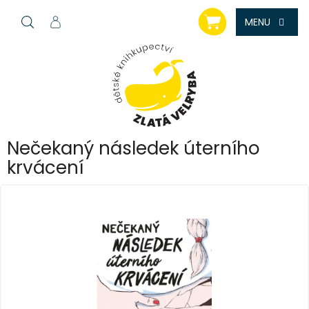
Přejít
NÁKUPNÍ
na
KOŠÍK
obsah
Nečekaný následek úterního
krvácení