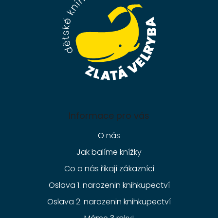
t
í
Informace pro vás
O nás
Jak balíme knížky
Co o nás říkají zákazníci
Oslava 1. narozenin knihkupectví
Oslava 2. narozenin knihkupectví