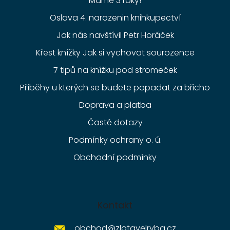
Máme 3 roky!
Oslava 4. narozenin knihkupectví
Jak nás navštívil Petr Horáček
Křest knížky Jak si vychovat sourozence
7 tipů na knížku pod stromeček
Příběhy u kterých se budete popadat za břicho
Doprava a platba
Časté dotazy
Podmínky ochrany o. ú.
Obchodní podmínky
Kontakt
obchod
@
zlatavelryba.cz