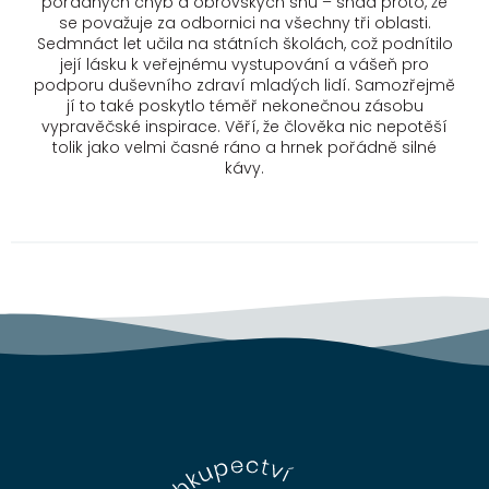
pořádných chyb a obrovských snů – snad proto, že
se považuje za odbornici na všechny tři oblasti.
Sedmnáct let učila na státních školách, což podnítilo
její lásku k veřejnému vystupování a vášeň pro
podporu duševního zdraví mladých lidí. Samozřejmě
jí to také poskytlo téměř nekonečnou zásobu
vypravěčské inspirace. Věří, že člověka nic nepotěší
tolik jako velmi časné ráno a hrnek pořádně silné
kávy.
Z
á
p
a