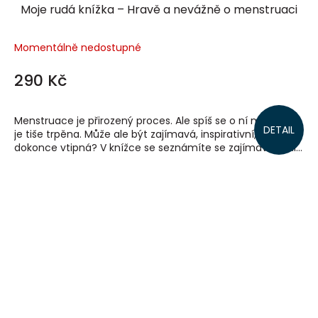
Moje rudá knížka – Hravě a nevážně o menstruaci
Momentálně nedostupné
290 Kč
Menstruace je přirozený proces. Ale spíš se o ní mlčí nebo
DETAIL
je tiše trpěna. Může ale být zajímavá, inspirativní, nebo
dokonce vtipná? V knížce se seznámíte se zajímavostmi...