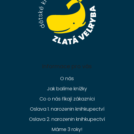
í
Informace pro vás
O nás
Jak balíme knížky
Co o nás říkají zákazníci
Oslava 1. narozenin knihkupectví
Oslava 2. narozenin knihkupectví
Máme 3 roky!