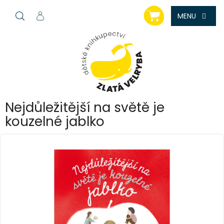
Přejít
NÁKUPNÍ
na
KOŠÍK
obsah
Nejdůležitější na světě je
kouzelné jablko