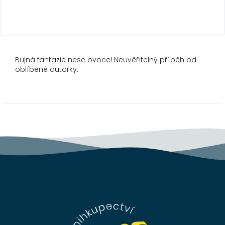
Bujná fantazie nese ovoce! Neuvěřitelný příběh od
oblíbené autorky.
Z
á
p
a
t