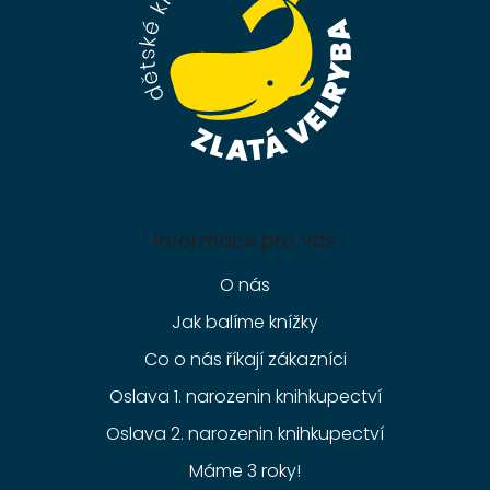
í
Informace pro vás
O nás
Jak balíme knížky
Co o nás říkají zákazníci
Oslava 1. narozenin knihkupectví
Oslava 2. narozenin knihkupectví
Máme 3 roky!