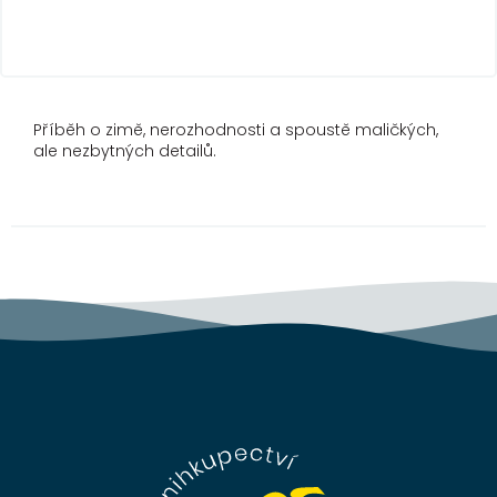
Příběh o zimě, nerozhodnosti a spoustě maličkých,
ale nezbytných detailů.
Z
á
p
a
t