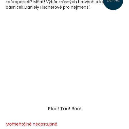
DETAIL
kočkopejsek? Mňaf! Výběr krásných hravých a legračních
básniček Daniely Fischerové pro nejmenší.
Plác! Tác! Bác!
Momentálně nedostupné