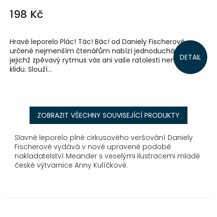
198 Kč
Hravé leporelo Plác! Tác! Bác! od Daniely Fischerové
určené nejmenším čtenářům nabízí jednoduchá říkadla,
DETAIL
jejichž zpěvavý rytmus vás ani vaše ratolesti nenechá v
klidu. Slouží...
ZOBRAZIT VŠECHNY SOUVISEJÍCÍ PRODUKTY
Slavné leporelo plné cirkusového veršování Daniely
Fischerové vydává v nové upravené podobě
nakladatelství Meander s veselými ilustracemi mladé
české výtvarnice Anny Kulíčkové.