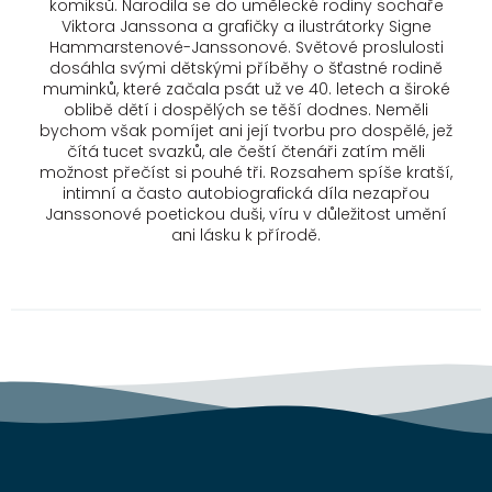
komiksů. Narodila se do umělecké rodiny sochaře
Viktora Janssona a grafičky a ilustrátorky Signe
Hammarstenové-Janssonové. Světové proslulosti
dosáhla svými dětskými příběhy o šťastné rodině
muminků, které začala psát už ve 40. letech a široké
oblibě dětí i dospělých se těší dodnes. Neměli
bychom však pomíjet ani její tvorbu pro dospělé, jež
čítá tucet svazků, ale čeští čtenáři zatím měli
možnost přečíst si pouhé tři. Rozsahem spíše kratší,
intimní a často autobiografická díla nezapřou
Janssonové poetickou duši, víru v důležitost umění
ani lásku k přírodě.
Z
á