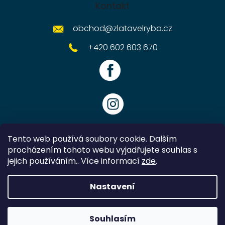
Kontakt
obchod
@
zlatavelryba.cz
+420 602 603 670
Tento web používá soubory cookie. Dalším
procházením tohoto webu vyjadřujete souhlas s
jejich používáním.. Více informací
zde
.
Vytvořil Shoptet
Nastavení
Copyright 2026
Zlatavelryba.cz
. Všechna práva vyhrazena.
Souhlasím