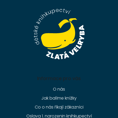
p
a
t
í
Informace pro vás
O nás
Jak balíme knížky
Co o nás říkají zákazníci
Oslava 1. narozenin knihkupectví