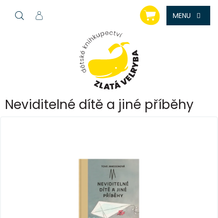
Přejít
NÁKUPNÍ
na
KOŠÍK
obsah
Neviditelné dítě a jiné příběhy