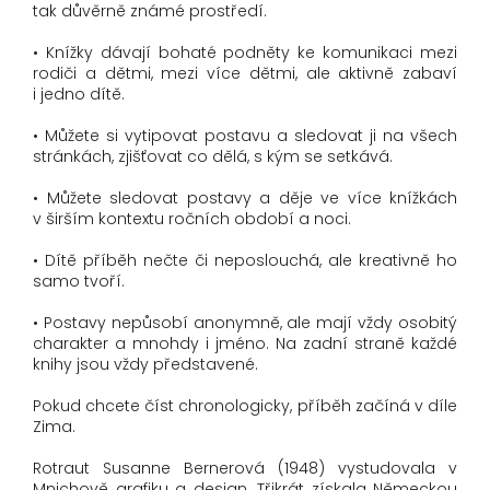
tak důvěrně známé prostředí.
• Knížky dávají bohaté podněty ke komunikaci mezi
rodiči a dětmi, mezi více dětmi, ale aktivně zabaví
i jedno dítě.
• Můžete si vytipovat postavu a sledovat ji na všech
stránkách, zjišťovat co dělá, s kým se setkává.
• Můžete sledovat postavy a děje ve více knížkách
v širším kontextu ročních období a noci.
• Dítě příběh nečte či neposlouchá, ale kreativně ho
samo tvoří.
• Postavy nepůsobí anonymně, ale mají vždy osobitý
charakter a mnohdy i jméno. Na zadní straně každé
knihy jsou vždy představené.
Pokud chcete číst chronologicky, příběh začíná v díle
Zima.
Rotraut Susanne Bernerová (1948) vystudovala v
Mnichově grafiku a design. Třikrát získala Německou