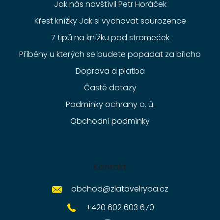
Jak nás navštívil Petr Horáček
Křest knížky Jak si vychovat sourozence
7 tipů na knížku pod stromeček
Příběhy u kterých se budete popadat za břicho
Doprava a platba
Časté dotazy
Podmínky ochrany o. ú.
Obchodní podmínky
Kontakt
obchod
@
zlatavelryba.cz
+420 602 603 670