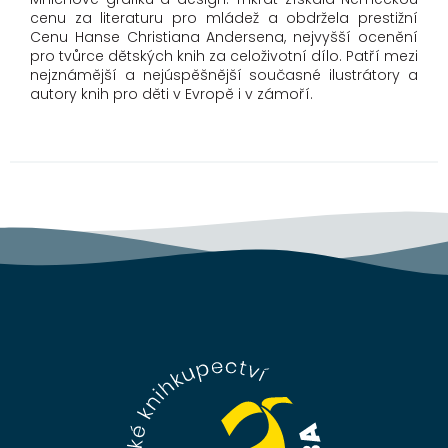
cenu za literaturu pro mládež a obdržela prestižní
Cenu Hanse Christiana Andersena, nejvyšší ocenění
pro tvůrce dětských knih za celoživotní dílo. Patří mezi
nejznámější a nejúspěšnější současné ilustrátory a
autory knih pro děti v Evropě i v zámoří.
Z
á
p
a
t
í