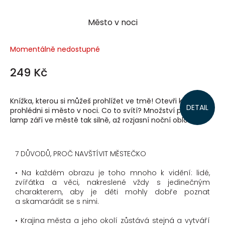
Město v noci
Momentálně nedostupné
249 Kč
Knížka, kterou si můžeš prohlížet ve tmě! Otevři knihu a
DETAIL
prohlédni si město v noci. Co to svítí? Množství pouličních
lamp září ve městě tak silně, až rozjasní noční oblohu....
7 DŮVODŮ, PROČ NAVŠTÍVIT MĚSTEČKO
• Na každém obrazu je toho mnoho k vidění: lidé,
zvířátka a věci, nakreslené vždy s jedinečným
charakterem, aby je děti mohly dobře poznat
a skamarádit se s nimi.
• Krajina města a jeho okolí zůstává stejná a vytváří