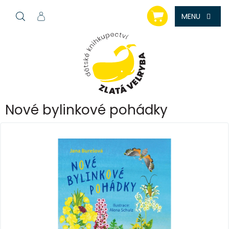
Přejít
NÁKUPNÍ
na
KOŠÍK
obsah
Nové bylinkové pohádky