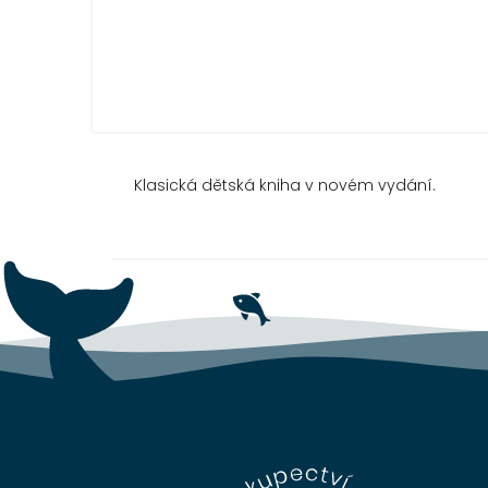
Klasická dětská kniha v novém vydání.
Z
á
p
a