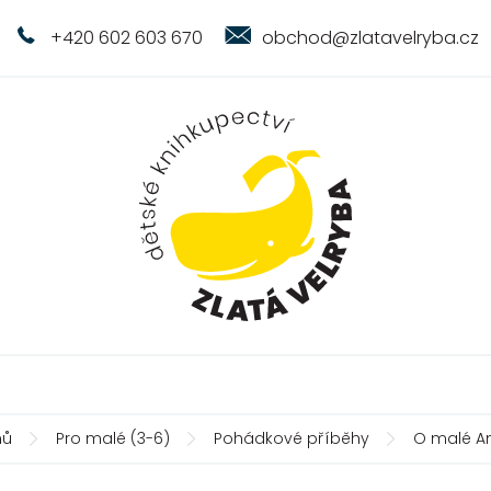
+420 602 603 670
obchod@zlatavelryba.cz
ů
Pro malé (3-6)
Pohádkové příběhy
O malé A