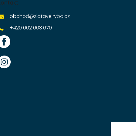
Kontakt
obchod
@
zlatavelryba.cz
+420 602 603 670