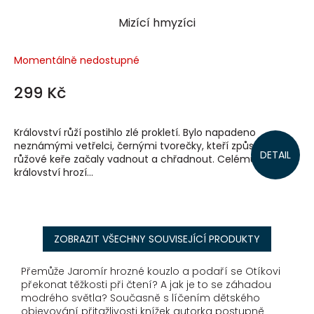
Mizící hmyzíci
Momentálně nedostupné
299 Kč
Království růží postihlo zlé prokletí. Bylo napadeno
neznámými vetřelci, černými tvorečky, kteří způsobili, že
DETAIL
růžové keře začaly vadnout a chřadnout. Celému
království hrozí...
ZOBRAZIT VŠECHNY SOUVISEJÍCÍ PRODUKTY
Přemůže Jaromír hrozné kouzlo a podaří se Otíkovi
překonat těžkosti při čtení? A jak je to se záhadou
modrého světla? Současně s líčením dětského
objevování přitažlivosti knížek autorka postupně