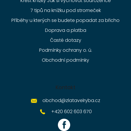
Křest knížky Jak si vychovat sourozence
7 tipů na knížku pod stromeček
Příběhy u kterých se budete popadat za břicho
Doprava a platba
Časté dotazy
Podmínky ochrany o. ú.
Obchodní podmínky
Kontakt
obchod
@
zlatavelryba.cz
+420 602 603 670