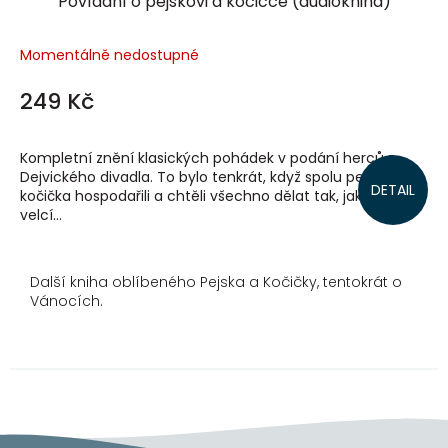
Povídání o pejskovi a kočičce (audiokniha)
Momentálně nedostupné
249 Kč
Kompletní znění klasických pohádek v podání herců z
Dejvického divadla. To bylo tenkrát, když spolu pejsek a
DETAIL
kočička hospodařili a chtěli všechno dělat tak, jak to dělají
velcí...
Další kniha oblíbeného Pejska a Kočičky, tentokrát o
Vánocích.