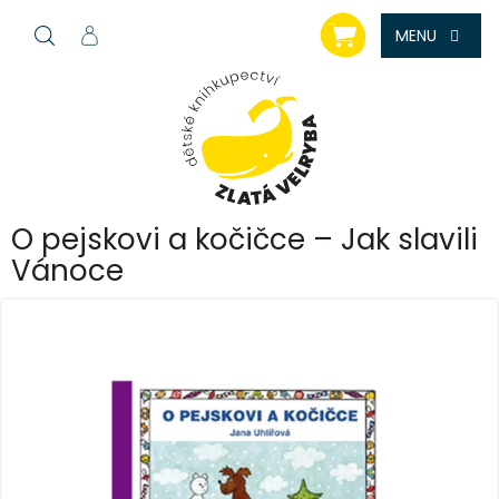
Přejít
NÁKUPNÍ
na
KOŠÍK
obsah
O pejskovi a kočičce – Jak slavili
Vánoce