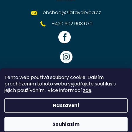
obchod
@
zlatavelryba.cz
+420 602 603 670
Tento web používá soubory cookie. Dalším
procházením tohoto webu vyjadřujete souhlas s
jejich používáním.. Více informací
zde
.
Vytvořil Shoptet
Nastavení
Copyright 2026
Zlatavelryba.cz
. Všechna práva vyhrazena.
Souhlasím