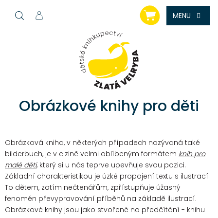
Přejít
NÁKUPNÍ
na
KOŠÍK
obsah
Obrázkové knihy pro děti
Obrázková kniha, v některých případech nazývaná také
bilderbuch, je v cizině velmi oblíbeným formátem
knih pro
malé děti
, který si u nás teprve upevňuje svou pozici.
Základní charakteristikou je úzké propojení textu s ilustrací.
To dětem, zatím nečtenářům, zpřístupňuje úžasný
fenomén převypravování příběhů na základě ilustrací.
Obrázkové knihy jsou jako stvořené na předčítání - knihu