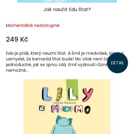
Jak naučit Edu lítat?
Momentálně nedostupné
249 Kč
Eda je pták, který neumí lítat. A Emil je medvídek, který si
usmyslel, že kamarád lítat bude! Nic však není tak
DETAIL
jednoduché, jak se zprvu zdá. Emil vyzkouší různé možné i
nemožné...