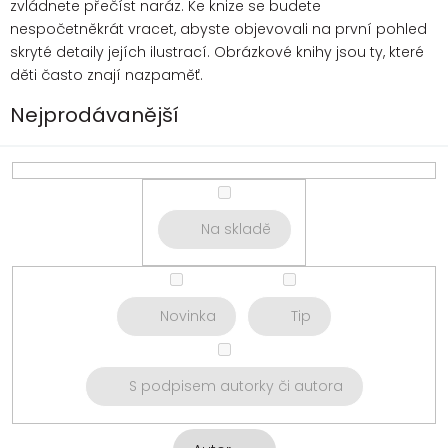
zvládnete přečíst naráz. Ke knize se budete
nespočetněkrát vracet, abyste objevovali na první pohled
skryté detaily jejích ilustrací. Obrázkové knihy jsou ty, které
děti často znají nazpaměť.
Nejprodávanější
Na skladě
Novinka
Tip
S podpisem autorky či autora