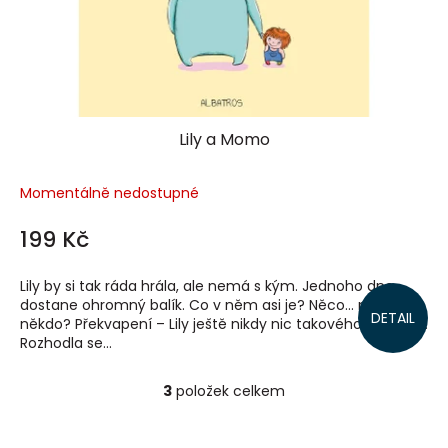
Lily a Momo
Momentálně nedostupné
199 Kč
Lily by si tak ráda hrála, ale nemá s kým. Jednoho dne
dostane ohromný balík. Co v něm asi je? Něco… nebo
DETAIL
někdo? Překvapení – Lily ještě nikdy nic takového neviděla.
Rozhodla se...
3
položek celkem
O
v
l