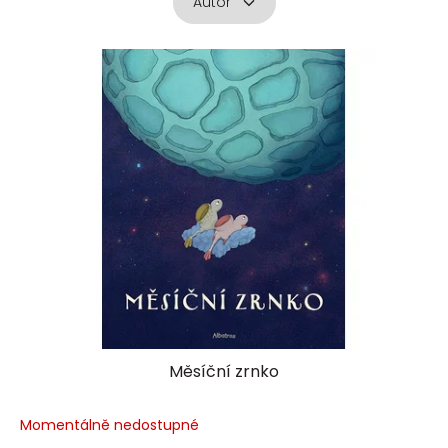
Autor
V
ý
p
i
s
p
r
o
d
u
k
t
ů
Měsíční zrnko
Momentálně nedostupné