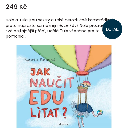
249 Kč
Nola a Tula jsou sestry a také nerozlučné kamarádky; je
proto naprosto samozřejmé, že když Nola prozradí Tule
DETAIL
své nejtajnější přání, udělá Tula všechno pro to, aby jí ho
pomohla...