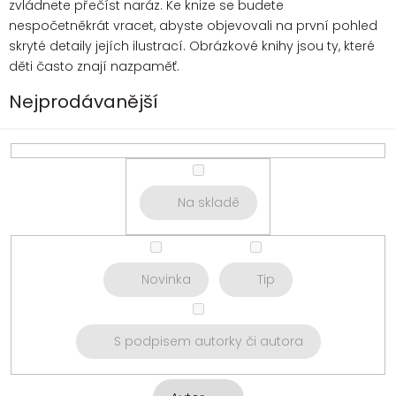
zvládnete přečíst naráz. Ke knize se budete
nespočetněkrát vracet, abyste objevovali na první pohled
skryté detaily jejích ilustrací. Obrázkové knihy jsou ty, které
děti často znají nazpaměť.
Nejprodávanější
Na skladě
Novinka
Tip
S podpisem autorky či autora