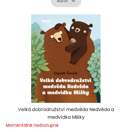
Autor
V
ý
p
i
s
p
r
o
d
u
k
t
ů
Velká dobrodružství medvěda Nedvěda a
medvídka Mišky
Momentálně nedostupné