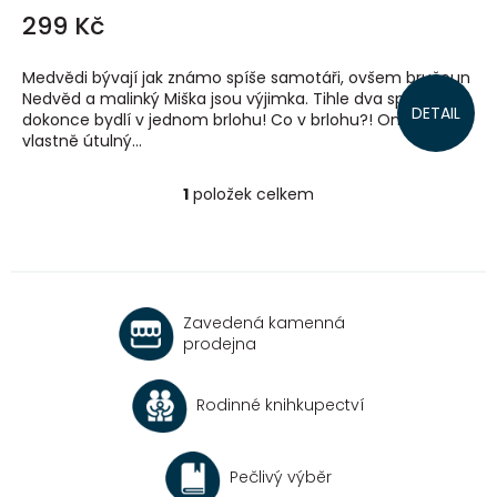
299 Kč
Medvědi bývají jak známo spíše samotáři, ovšem bručoun
Nedvěd a malinký Miška jsou výjimka. Tihle dva spolu
DETAIL
dokonce bydlí v jednom brlohu! Co v brlohu?! On je to
vlastně útulný...
1
položek celkem
O
v
l
á
d
a
Zavedená kamenná
c
prodejna
í
p
r
Rodinné knihkupectví
v
k
y
v
Pečlivý výběr