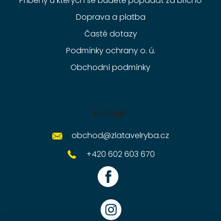
Příběhy u kterých se budete popadat za břicho
Doprava a platba
Časté dotazy
Podmínky ochrany o. ú.
Obchodní podmínky
Kontakt
obchod
@
zlatavelryba.cz
+420 602 603 670