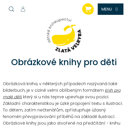
Přejít
NÁKUPNÍ
na
KOŠÍK
obsah
Obrázkové knihy pro děti
Obrázková kniha, v některých případech nazývaná také
bilderbuch, je v cizině velmi oblíbeným formátem
knih pro
malé děti
, který si u nás teprve upevňuje svou pozici.
Základní charakteristikou je úzké propojení textu s ilustrací.
To dětem, zatím nečtenářům, zpřístupňuje úžasný
fenomén převypravování příběhů na základě ilustrací.
Obrázkové knihy jsou jako stvořené na předčítání - knihu