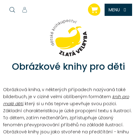
Přejít
NÁKUPNÍ
na
KOŠÍK
obsah
Obrázkové knihy pro děti
Obrázková kniha, v některých případech nazývaná také
bilderbuch, je v cizině velmi oblíbeným formátem
knih pro
malé děti
, který si u nás teprve upevňuje svou pozici.
Základní charakteristikou je úzké propojení textu s ilustrací.
To dětem, zatím nečtenářům, zpřístupňuje úžasný
fenomén převypravování příběhů na základě ilustrací.
Obrázkové knihy jsou jako stvořené na předčítání - knihu