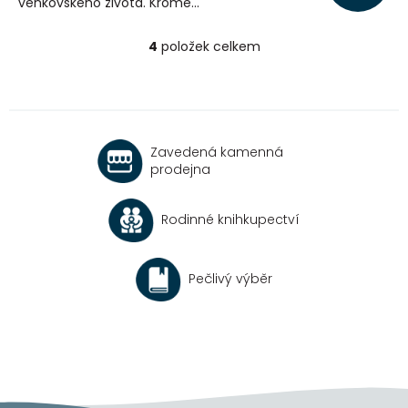
venkovského života. Kromě...
4
položek celkem
O
v
l
á
d
a
Zavedená kamenná
c
prodejna
í
p
r
Rodinné knihkupectví
v
k
y
v
Pečlivý výběr
ý
p
i
s
u