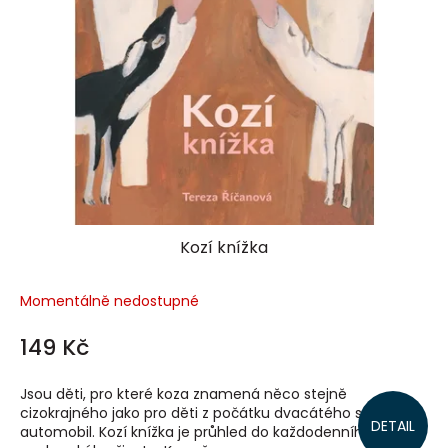
Kozí knížka
Momentálně nedostupné
149 Kč
Jsou děti, pro které koza znamená něco stejně
cizokrajného jako pro děti z počátku dvacátého století
DETAIL
automobil. Kozí knížka je průhled do každodenního